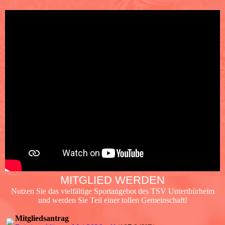
MITGLIED WERDEN
Nutzen Sie das vielfältige Sportangebot des TSV Unterthürheim
und werden Sie Teil einer tollen Gemeinschaft!
Mitgliedsantrag