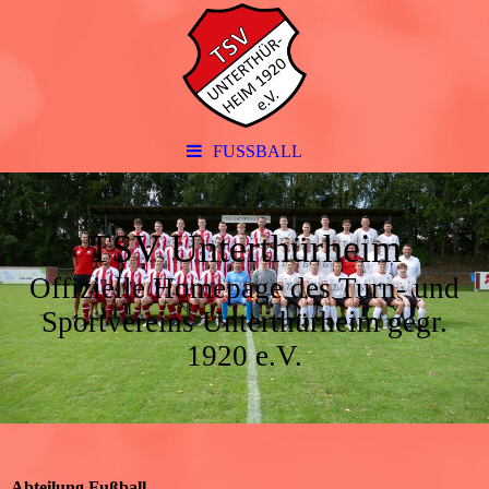
FUSSBALL
TSV Unterthürheim
Offizielle Homepage des Turn- und
Sportvereins Unterthürheim gegr.
1920 e.V.
Abteilung Fußball