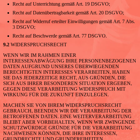
Recht auf Unterrichtung gemäß Art. 19 DSGVO;
Recht auf Datenübertragbarkeit gemäß Art. 20 DSGVO;
Recht auf Widerruf erteilter Einwilligungen gemäß Art. 7 Abs.
3 DSGVO;
Recht auf Beschwerde gemäß Art. 77 DSGVO.
9.2
WIDERSPRUCHSRECHT
WENN WIR IM RAHMEN EINER
INTERESSENABWÄGUNG IHRE PERSONENBEZOGENEN
DATEN AUFGRUND UNSERES ÜBERWIEGENDEN
BERECHTIGTEN INTERESSES VERARBEITEN, HABEN
SIE DAS JEDERZEITIGE RECHT, AUS GRÜNDEN, DIE
SICH AUS IHRER BESONDEREN SITUATION ERGEBEN,
GEGEN DIESE VERARBEITUNG WIDERSPRUCH MIT
WIRKUNG FÜR DIE ZUKUNFT EINZULEGEN.
MACHEN SIE VON IHREM WIDERSPRUCHSRECHT
GEBRAUCH, BEENDEN WIR DIE VERARBEITUNG DER
BETROFFENEN DATEN. EINE WEITERVERARBEITUNG
BLEIBT ABER VORBEHALTEN, WENN WIR ZWINGENDE
SCHUTZWÜRDIGE GRÜNDE FÜR DIE VERARBEITUNG
NACHWEISEN KÖNNEN, DIE IHRE INTERESSEN,
GRUNDRECHTE UND GRUNDFREIHEITEN