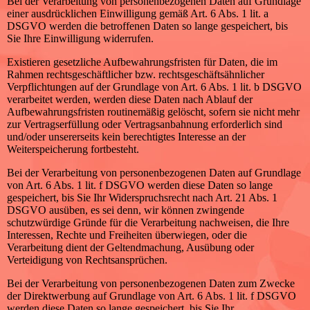
Bei der Verarbeitung von personenbezogenen Daten auf Grundlage
einer ausdrücklichen Einwilligung gemäß Art. 6 Abs. 1 lit. a
DSGVO werden die betroffenen Daten so lange gespeichert, bis
Sie Ihre Einwilligung widerrufen.
Existieren gesetzliche Aufbewahrungsfristen für Daten, die im
Rahmen rechtsgeschäftlicher bzw. rechtsgeschäftsähnlicher
Verpflichtungen auf der Grundlage von Art. 6 Abs. 1 lit. b DSGVO
verarbeitet werden, werden diese Daten nach Ablauf der
Aufbewahrungsfristen routinemäßig gelöscht, sofern sie nicht mehr
zur Vertragserfüllung oder Vertragsanbahnung erforderlich sind
und/oder unsererseits kein berechtigtes Interesse an der
Weiterspeicherung fortbesteht.
Bei der Verarbeitung von personenbezogenen Daten auf Grundlage
von Art. 6 Abs. 1 lit. f DSGVO werden diese Daten so lange
gespeichert, bis Sie Ihr Widerspruchsrecht nach Art. 21 Abs. 1
DSGVO ausüben, es sei denn, wir können zwingende
schutzwürdige Gründe für die Verarbeitung nachweisen, die Ihre
Interessen, Rechte und Freiheiten überwiegen, oder die
Verarbeitung dient der Geltendmachung, Ausübung oder
Verteidigung von Rechtsansprüchen.
Bei der Verarbeitung von personenbezogenen Daten zum Zwecke
der Direktwerbung auf Grundlage von Art. 6 Abs. 1 lit. f DSGVO
werden diese Daten so lange gespeichert, bis Sie Ihr