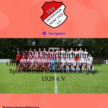
Navigation
TSV Unterthürheim
Offizielle Homepage des Turn- und
Sportvereins Unterthürheim gegr.
1920 e.V.
Datenschutzerklärung