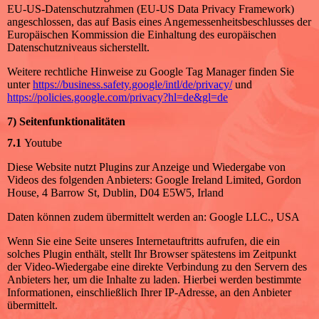
EU-US-Datenschutzrahmen (EU-US Data Privacy Framework)
angeschlossen, das auf Basis eines Angemessenheitsbeschlusses der
Europäischen Kommission die Einhaltung des europäischen
Datenschutzniveaus sicherstellt.
Weitere rechtliche Hinweise zu Google Tag Manager finden Sie
unter
https://business.safety.google
/intl
/de
/privacy
/
und
https://policies.google.com
/privacy
?hl=de
&gl=de
7) Seitenfunktionalitäten
7.1
Youtube
Diese Website nutzt Plugins zur Anzeige und Wiedergabe von
Videos des folgenden Anbieters: Google Ireland Limited, Gordon
House, 4 Barrow St, Dublin, D04 E5W5, Irland
Daten können zudem übermittelt werden an: Google LLC., USA
Wenn Sie eine Seite unseres Internetauftritts aufrufen, die ein
solches Plugin enthält, stellt Ihr Browser spätestens im Zeitpunkt
der Video-Wiedergabe eine direkte Verbindung zu den Servern des
Anbieters her, um die Inhalte zu laden. Hierbei werden bestimmte
Informationen, einschließlich Ihrer IP-Adresse, an den Anbieter
übermittelt.