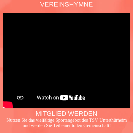
VEREINSHYMNE
MITGLIED WERDEN
Nutzen Sie das vielfältige Sportangebot des TSV Unterthürheim
und werden Sie Teil einer tollen Gemeinschaft!