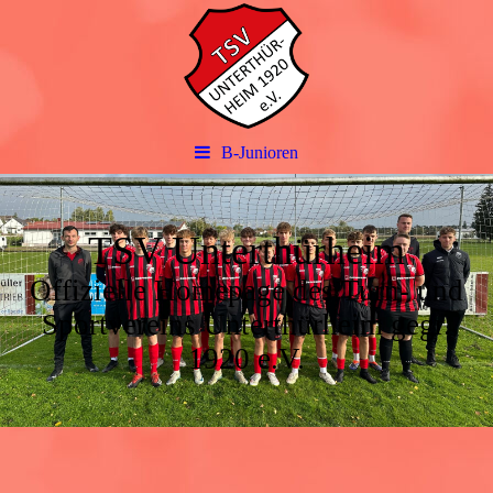
B-Junioren
TSV Unterthürheim
Offizielle Homepage des Turn- und
Sportvereins Unterthürheim gegr.
1920 e.V.